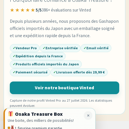
★★★★★
5/5
386+ évaluations sur Vinted
Depuis plusieurs années, nous proposons des Gashapon
officiels importés du Japon avec un emballage soigné
et une expédition rapide depuis la France.
✓
Vendeur Pro
✓
Entreprise vérifiée
✓
Email vérifié
✓
Expédition depuis la France
✓
Produits officiels importés du Japon
✓
Paiement sécurisé
✓
Livraison offerte dès 29,99 €
Voir notre boutique Vinted
Capture de notre profil Vinted Pro au 27 juillet 2026. Les statistiques
peuvent évoluer.
Osaka Treasure Box
×
Une boite, des milliers de possibilités!
1 figurine premium garantie