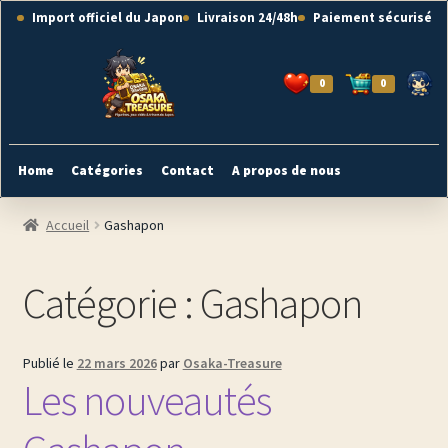
Aller
Aller
Import officiel du Japon
Livraison 24/48h
Paiement sécurisé
à
au
la
contenu
navigation
0
0
Home
Catégories
Contact
A propos de nous
Accueil
Gashapon
Catégorie :
Gashapon
Publié le
22 mars 2026
par
Osaka-Treasure
Les nouveautés